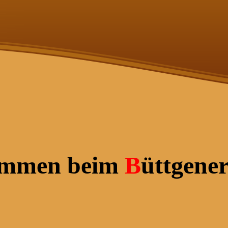
ommen beim
B
üttgene