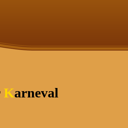
r
K
arneval