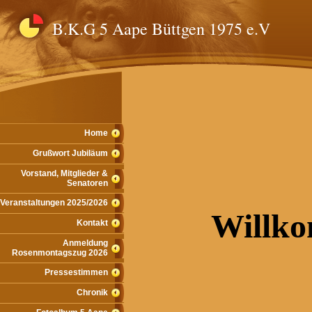
B.K.G 5 Aape Büttgen 1975 e.V
Home
Grußwort Jubiläum
Vorstand, Mitglieder &
Senatoren
Veranstaltungen 2025/2026
Willk
Kontakt
Anmeldung
Rosenmontagszug 2026
Pressestimmen
Chronik