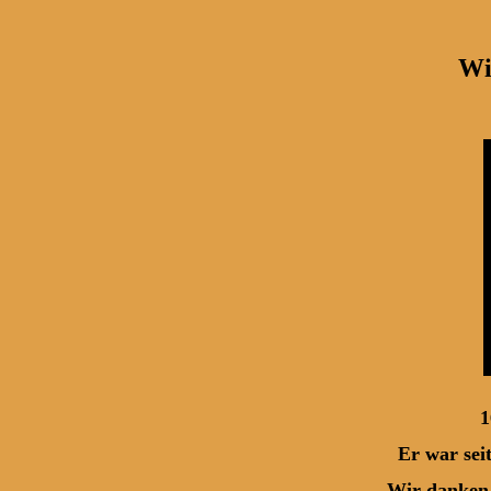
Wi
16.1 1949 -
Er war seit vielen J
Wir danken Richard 