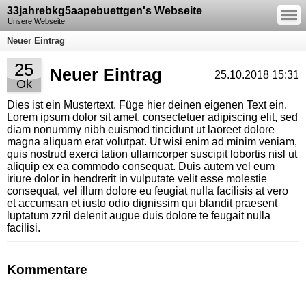
—
33jahrebkg5aapebuettgen's Webseite
—
—
Unsere Webseite
Neuer Eintrag
25
Neuer Eintrag
25.10.2018 15:31
Ok
Dies ist ein Mustertext. Füge hier deinen eigenen Text ein.
Lorem ipsum dolor sit amet, consectetuer adipiscing elit, sed
diam nonummy nibh euismod tincidunt ut laoreet dolore
magna aliquam erat volutpat. Ut wisi enim ad minim veniam,
quis nostrud exerci tation ullamcorper suscipit lobortis nisl ut
aliquip ex ea commodo consequat. Duis autem vel eum
iriure dolor in hendrerit in vulputate velit esse molestie
consequat, vel illum dolore eu feugiat nulla facilisis at vero
et accumsan et iusto odio dignissim qui blandit praesent
luptatum zzril delenit augue duis dolore te feugait nulla
facilisi.
Kommentare